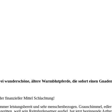
wei wunderschöne, ältere Warmblutpferde, die sofort einen Gnade
r finanzieller Mittel Schlachtung!
immer leistungsbereit und sehr menschenbezogen. Grauschimmel, edler
itten, weil sein Reitpferdepartner ausfiel, hat jetzt beginnende Arthr