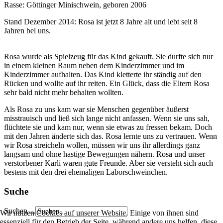
Rasse: Göttinger Minischwein, geboren 2006
Stand Dezember 2014: Rosa ist jetzt 8 Jahre alt und lebt seit 8
Jahren bei uns.
Rosa wurde als Spielzeug für das Kind gekauft. Sie durfte sich nur
in einem kleinen Raum neben dem Kinderzimmer und im
Kinderzimmer aufhalten. Das Kind kletterte ihr ständig auf den
Rücken und wollte auf ihr reiten. Ein Glück, dass die Eltern Rosa
sehr bald nicht mehr behalten wollten.
Als Rosa zu uns kam war sie Menschen gegenüber äußerst
misstrauisch und ließ sich lange nicht anfassen. Wenn sie uns sah,
flüchtete sie und kam nur, wenn sie etwas zu fressen bekam. Doch
mit den Jahren änderte sich das. Rosa lernte uns zu vertrauen. Wenn
wir Rosa streicheln wollen, müssen wir uns ihr allerdings ganz
langsam und ohne hastige Bewegungen nähern. Rosa und unser
verstorbener Karli waren gute Freunde. Aber sie versteht sich auch
bestens mit den drei ehemaligen Laborschweinchen.
Suche
Suchen ...
Wir nutzen Cookies auf unserer Website. Einige von ihnen sind
essenziell für den Betrieb der Seite, während andere uns helfen, diese