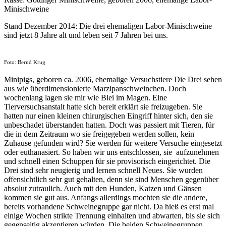
Minischweine
Stand Dezember 2014: Die drei ehemaligen Labor-Minischweine
sind jetzt 8 Jahre alt und leben seit 7 Jahren bei uns.
Foto: Bernd Krug
Minipigs, geboren ca. 2006, ehemalige Versuchstiere Die Drei sehen
aus wie überdimensionierte Marzipanschweinchen. Doch
wochenlang lagen sie mir wie Blei im Magen. Eine
Tierversuchsanstalt hatte sich bereit erklärt sie freizugeben. Sie
hatten nur einen kleinen chirurgischen Eingriff hinter sich, den sie
unbeschadet überstanden hatten. Doch was passiert mit Tieren, für
die in dem Zeitraum wo sie freigegeben werden sollen, kein
Zuhause gefunden wird? Sie werden für weitere Versuche eingesetzt
oder euthanasiert. So haben wir uns entschlossen, sie aufzunehmen
und schnell einen Schuppen für sie provisorisch eingerichtet. Die
Drei sind sehr neugierig und lernen schnell Neues. Sie wurden
offensichtlich sehr gut gehalten, denn sie sind Menschen gegenüber
absolut zutraulich. Auch mit den Hunden, Katzen und Gänsen
kommen sie gut aus. Anfangs allerdings mochten sie die andere,
bereits vorhandene Schweinegruppe gar nicht. Da hieß es erst mal
einige Wochen strikte Trennung einhalten und abwarten, bis sie sich
gegenseitig akzeptieren würden. Die beiden Schweinegruppen