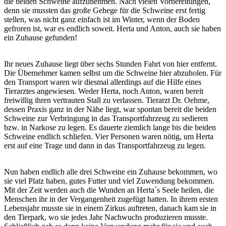
die beiden Schweine aufzunehmen. Nach vielen Vorbereitungen,
denn sie mussten das große Gehege für die Schweine erst fertig
stellen, was nicht ganz einfach ist im Winter, wenn der Boden
gefroren ist, war es endlich soweit. Herta und Anton, auch sie haben
ein Zuhause gefunden!
Ihr neues Zuhause liegt über sechs Stunden Fahrt von hier entfernt.
Die Übernehmer kamen selbst um die Schweine hier abzuholen. Für
den Transport waren wir diesmal allerdings auf die Hilfe eines
Tierarztes angewiesen. Weder Herta, noch Anton, waren bereit
freiwillig ihren vertrauten Stall zu verlassen. Tierarzt Dr. Oehme,
dessen Praxis ganz in der Nähe liegt, war spontan bereit die beiden
Schweine zur Verbringung in das Transportfahrzeug zu sedieren
bzw. in Narkose zu legen. Es dauerte ziemlich lange bis die beiden
Schweine endlich schliefen. Vier Personen waren nötig, um Herta
erst auf eine Trage und dann in das Transportfahrzeug zu legen.
Nun haben endlich alle drei Schweine ein Zuhause bekommen, wo
sie viel Platz haben, gutes Futter und viel Zuwendung bekommen.
Mit der Zeit werden auch die Wunden an Herta´s Seele heilen, die
Menschen ihr in der Vergangenheit zugefügt hatten. In ihrem ersten
Lebensjahr musste sie in einem Zirkus auftreten, danach kam sie in
den Tierpark, wo sie jedes Jahr Nachwuchs produzieren musste.