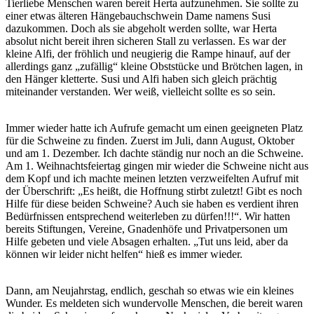
Tierliebe Menschen waren bereit Herta aufzunehmen. Sie sollte zu
einer etwas älteren Hängebauchschwein Dame namens Susi
dazukommen. Doch als sie abgeholt werden sollte, war Herta
absolut nicht bereit ihren sicheren Stall zu verlassen. Es war der
kleine Alfi, der fröhlich und neugierig die Rampe hinauf, auf der
allerdings ganz „zufällig“ kleine Obststücke und Brötchen lagen, in
den Hänger kletterte. Susi und Alfi haben sich gleich prächtig
miteinander verstanden. Wer weiß, vielleicht sollte es so sein.
Immer wieder hatte ich Aufrufe gemacht um einen geeigneten Platz
für die Schweine zu finden. Zuerst im Juli, dann August, Oktober
und am 1. Dezember. Ich dachte ständig nur noch an die Schweine.
Am 1. Weihnachtsfeiertag gingen mir wieder die Schweine nicht aus
dem Kopf und ich machte meinen letzten verzweifelten Aufruf mit
der Überschrift: „Es heißt, die Hoffnung stirbt zuletzt! Gibt es noch
Hilfe für diese beiden Schweine? Auch sie haben es verdient ihren
Bedürfnissen entsprechend weiterleben zu dürfen!!!“. Wir hatten
bereits Stiftungen, Vereine, Gnadenhöfe und Privatpersonen um
Hilfe gebeten und viele Absagen erhalten. „Tut uns leid, aber da
können wir leider nicht helfen“ hieß es immer wieder.
Dann, am Neujahrstag, endlich, geschah so etwas wie ein kleines
Wunder. Es meldeten sich wundervolle Menschen, die bereit waren