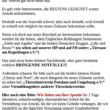
das Telefon gar nicht mehr still.
Es gab viele Interessenten, die BESTENS GEEIGNET waren
Arnold aufzunehmen.
Deshalb war die Auswahl schwer, aber auch deshalb, weil Arnold
so schnell wie möglich ein neues Zuhause bekommen sollte.
Wenn wir doch nur einen Bruchteil an Interessenten bekommen
würden für die lieben, alten Englischen Bulldoggen Seniorinnen
„Adele und Agathe“ und die beiden Deutschen Doggen „Lilly und
Bruno“!
(zu sehen auf unserer HP und auf FB unter: „Tieroase
am Regenbogen e.V.“)
Das sind zwar keine kleinen Nackthunde, aber ganz bestimmt
wirklich
DRINGENDE NOTFÄLLE!!!
Außerdem schauen Sie bitte auch auf die beiden kleinen Hunde
„Chrissy und Noel“, die auch dringend ein neues Zuhause suchen,
zu sehen bei:
„Tierschutzverein Potsdam und Umgebung e.V.“
unter
Vermittlungstiere anderer Tierschutzvereine
.
Hier noch eine Bitte:
Wir bitten um Ihre Spende
für 3 Tage
intensiver, zeitaufwendiger, ehrenamtlicher Arbeit für die
Vermittlung von Arnold, für die wir keine Gebühr verlangen, die wir
zusätzlich zu der täglichen Versorgung unserer Gnadenhoftiere