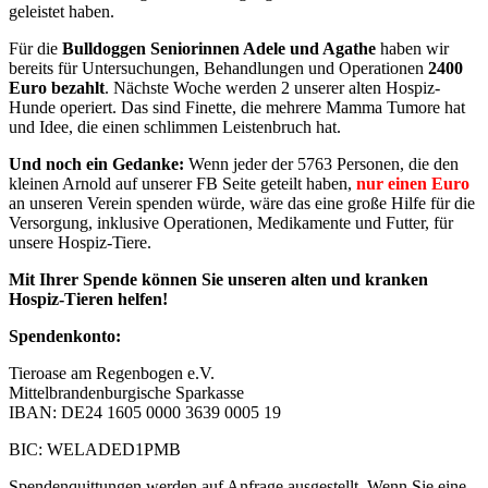
geleistet haben.
Für die
Bulldoggen Seniorinnen Adele und Agathe
haben wir
bereits für Untersuchungen, Behandlungen und Operationen
2400
Euro bezahlt
. Nächste Woche werden 2 unserer alten Hospiz-
Hunde operiert. Das sind Finette, die mehrere Mamma Tumore hat
und Idee, die einen schlimmen Leistenbruch hat.
Und noch ein Gedanke:
Wenn jeder der 5763 Personen, die den
kleinen Arnold auf unserer FB Seite geteilt haben,
nur einen Euro
an unseren Verein spenden würde, wäre das eine große Hilfe für die
Versorgung, inklusive Operationen, Medikamente und Futter, für
unsere Hospiz-Tiere.
Mit Ihrer Spende können Sie unseren alten und kranken
Hospiz-Tieren helfen!
Spendenkonto:
Tieroase am Regenbogen e.V.
Mittelbrandenburgische Sparkasse
IBAN: DE24 1605 0000 3639 0005 19
BIC: WELADED1PMB
Spendenquittungen werden auf Anfrage ausgestellt. Wenn Sie eine